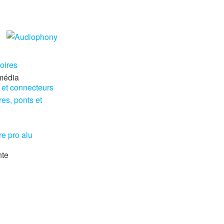
oires
imédia
 et connecteurs
res, ponts et
re pro alu
nte