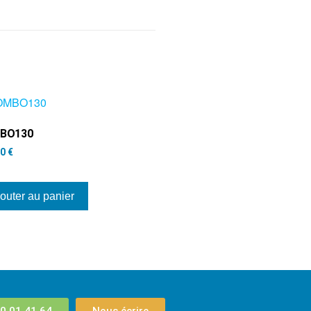
BO130
00
€
outer au panier