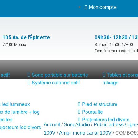
Mon compte
105 Av. de l'Épinette
09h30- 12h30 / 1
77100 Meaux
Samedi 12h00-17H00
Fermé le mercredi et le
actif
Sono portable sur batterie
Tables et con
Système colonne actif
mixage
 led lumineux
Pied et structure
x de lumière + fog
Poursuite
es led
Projecteurs led divers
Accueil
/
Sono/studio
/
Public adress / lign
jecteurs led divers
100V
/
Ampli mono canal 100V
/ COMBO6