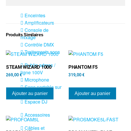
Sono
Enceintes
Amplificateurs
Console de
Produits Similaires
mixage
Contrôle DMX
Traitements sons
Public adress /
STEAM WIZARD 1000
PHANTOM F5
ligne 100V
269,00
€
319,00
€
Microphone
Sono portable sur
batterie
Ajouter au panier
Ajouter au panier
Espace DJ
Accessoires
Câbles et