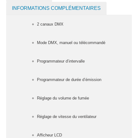
Pack projecteurs
INFORMATIONS COMPLÉMENTAIRES
led divers
2 canaux DMX
Pied et structure
Poursuite
Projecteurs led
Mode DMX, manuel ou télécommandé
divers
LOCATION
Programmateur d’intervalle
MACHINE À EFFETS
Machines à
Programmateur de durée d’émission
brouillard
Machines à
Réglage du volume de fumée
confetti
Machines à
Réglage de vitesse du ventilateur
étincelles froide
Machines à
Afficheur LCD