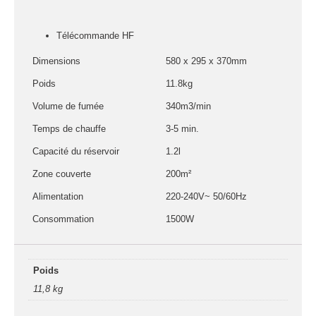
fumée-geyser
VENTE SONO ET
Télécommande HF
ÉCLAIRAGE
Dimensions
580 x 295 x 370mm
Éclairage
Poids
11.8kg
Projecteurs LED
Volume de fumée
340m3/min
Accessoires
Temps de chauffe
3-5 min.
éclairage
Contrôle DMX
Capacité du réservoir
1.2l
Lyres
Zone couverte
200m²
Machines à effets
Alimentation
220-240V~ 50/60Hz
Liquides
Consommation
1500W
Jeux et effets
lumière à led
Laser
Poids
Strobes
11,8 kg