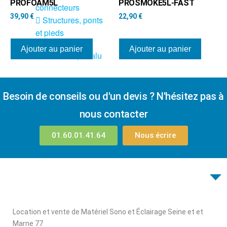
PROFOAM5L
PROSMOKE5L-FAST
connecteurs
39,90
€
22,90
€
Structures, ponts
et pieds
Ajouter au panier
Ajouter au panier
Structure pro alu
X
Besoin de conseils ou d'un devis ? N'hésitez pas à
nous contacter
01.60.01.41.64
Nous écrire
Location et vente de Matériel Sono et Éclairage Seine et et
Marne 77