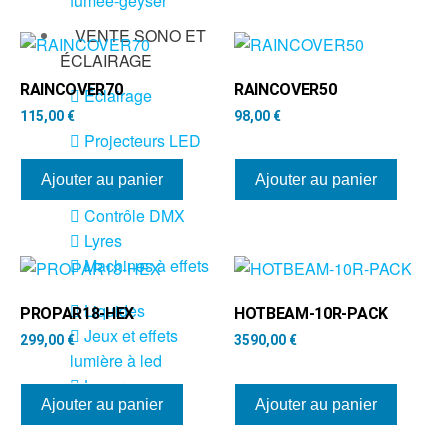
fumée-geyser
VENTE SONO ET
ÉCLAIRAGE
RAINCOVER70
RAINCOVER50
Éclairage
115,00
€
98,00
€
Projecteurs LED
Accessoires
Ajouter au panier
Ajouter au panier
éclairage
Contrôle DMX
Lyres
Machines à effets
Liquides
PROPAR18-HEX
HOTBEAM-10R-PACK
Jeux et effets
299,00
€
3590,00
€
lumière à led
Laser
Ajouter au panier
Ajouter au panier
Strobes