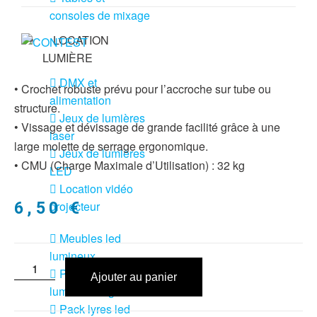
consoles de mixage
LOCATION
LUMIÈRE
DMX et
• Crochet robuste prévu pour l’accroche sur tube ou
alimentation
structure.
Jeux de lumières
• Vissage et dévissage de grande facilité grâce à une
laser
large molette de serrage ergonomique.
Jeux de lumières
• CMU (Charge Maximale d’Utilisation) : 32 kg
LED
Location vidéo
projecteur
6,50
€
Meubles led
lumineux
Pack jeux de
Ajouter au panier
lumière + fog
Pack lyres led