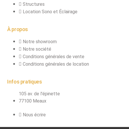
connecteurs
Structures
Structures, ponts
Location Sono et Éclairage
et pieds
À propos
Structure pro alu
Notre showroom
Notre société
X
Conditions générales de vente
Conditions générales de location
Infos pratiques
105 av. de l'épinette
77100 Meaux
Nous écrire