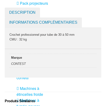
Pack projecteurs
led divers
DESCRIPTION
Pied et structure
INFORMATIONS COMPLÉMENTAIRES
Poursuite
Projecteurs led
Crochet professionnel pour tube de 30 à 50 mm
divers
CMU : 32 kg
LOCATION
MACHINE À EFFETS
Marque
Machines à
CONTEST
brouillard
Machines à
confetti
Machines à
étincelles froide
Machines à
Produits Similaires