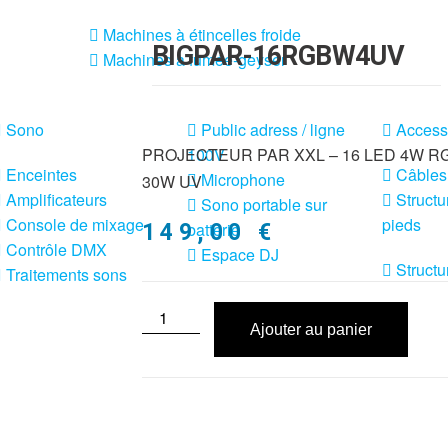
Machines à étincelles froide
BIGPAR-16RGBW4UV
Machines à fumée-geyser
Sono
Public adress / ligne
Access
PROJECTEUR PAR XXL – 16 LED 4W RG
100V
Enceintes
Câbles
Microphone
30W UV
Amplificateurs
Structu
Sono portable sur
Console de mixage
pieds
batterie
149,00
€
Contrôle DMX
Espace DJ
Structu
Traitements sons
Ajouter au panier