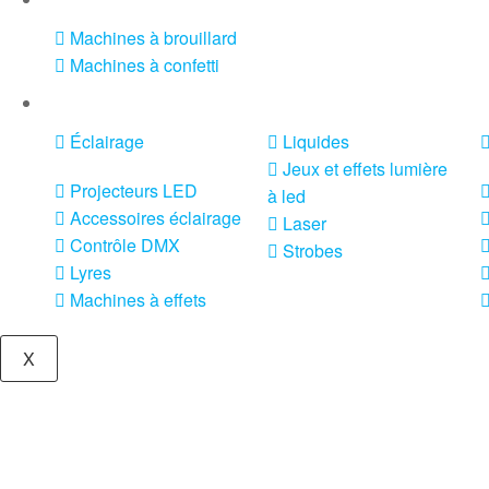
Machines à brouillard
Machines à confetti
VENTE SONO ET ÉCLAIRAGE
Éclairage
Liquides
Jeux et effets lumière
Projecteurs LED
à led
Accessoires éclairage
Laser
Contrôle DMX
Strobes
Lyres
Machines à effets
X