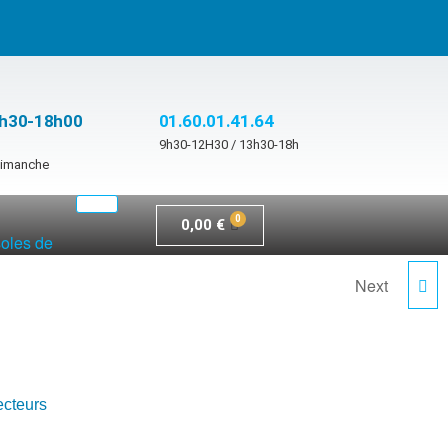
3h30-18h00
01.60.01.41.64
9h30-12H30 / 13h30-18h
 dimanche
0,00
€
soles de
Next
BIGPAR-16RGBW4A
ecteurs