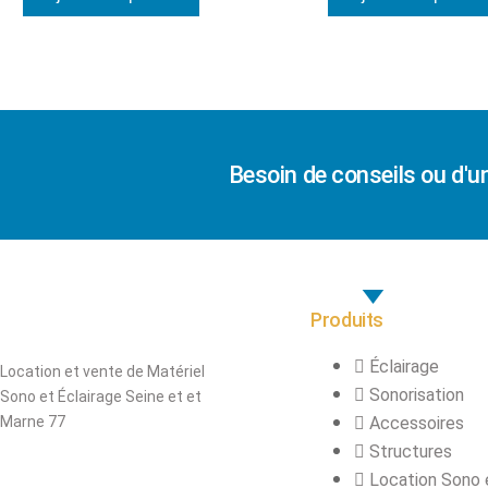
Besoin de conseils ou d'u
Produits
Éclairage
Location et vente de Matériel
Sonorisation
Sono et Éclairage Seine et et
Marne 77
Accessoires
Structures
Location Sono 