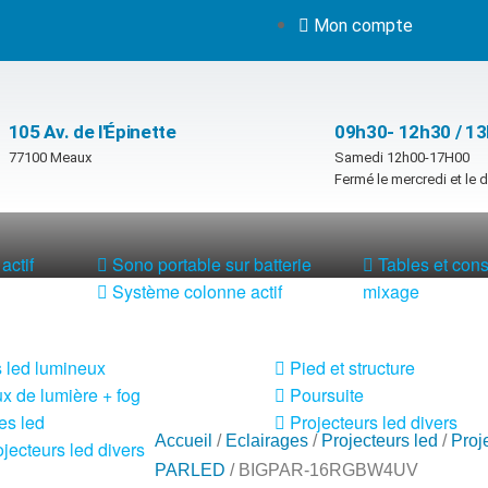
Mon compte
105 Av. de l'Épinette
09h30- 12h30 / 1
77100 Meaux
Samedi 12h00-17H00
Fermé le mercredi et le
actif
Sono portable sur batterie
Tables et con
Système colonne actif
mixage
 led lumineux
Pied et structure
x de lumière + fog
Poursuite
es led
Projecteurs led divers
Accueil
/
Eclairages
/
Projecteurs led
/
Proj
jecteurs led divers
PARLED
/ BIGPAR-16RGBW4UV