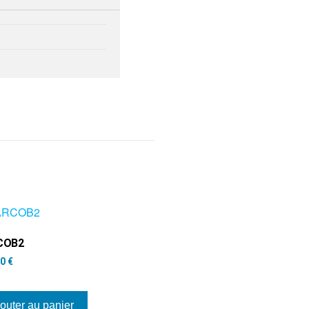
COB2
00
€
outer au panier