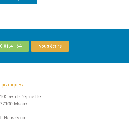
0.01.41.64
Nous écrire
 pratiques
105 av. de l'épinette
77100 Meaux
Nous écrire