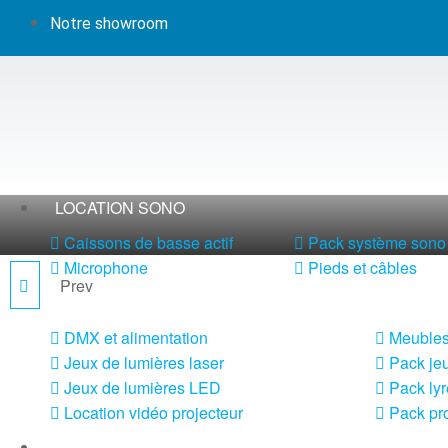
Notre showroom
LOCATION SONO
Caissons de basse actif
Pack système sono 
Microphone
Pieds et câbles
Prev
BIGPAR-
LOCATION LUMIÈRE
16RGBW4WWCW
DMX et alimentation
Meubles
Jeux de lumières laser
Pack jeu
Jeux de lumières LED
Pack lyr
Location vidéo projecteur
Pack pro
LOCATION MACHINE À EFFETS