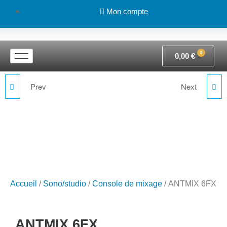
Mon compte
0,00
€
Prev
Next
ANTMIX 16FX USB
ANTMIX 8FX
Accueil
/
Sono/studio
/
Console de mixage
/ ANTMIX 6FX
ANTMIX 6FX