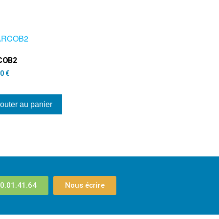
COB2
00
€
outer au panier
0.01.41.64
Nous écrire