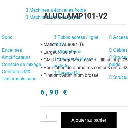
Machines à étincelles froide
ALUCLAMP101-V2
Machines à fumée-geyser
Sono
Public adress / ligne
Access
• Matière : AL6061-T6
100V
Enceintes
Câbles
Microphone
• Largeur : 30 mm
Amplificateurs
Structu
Sono portable sur
• CMU (Charge Maximale d’Utilisation) : 75
Console de mixage
pieds
batterie
• Pour tubes de diamètres compris entre 4
Contrôle DMX
Espace DJ
• Finition : Aluminium brossé
Structu
Traitements sons
6,90
€
Ajouter au panier