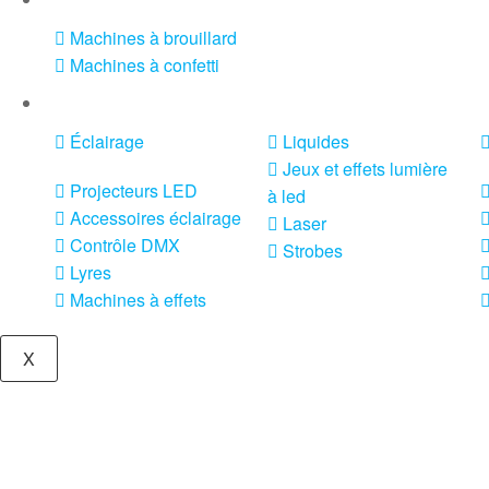
Machines à brouillard
Machines à confetti
VENTE SONO ET ÉCLAIRAGE
Éclairage
Liquides
Jeux et effets lumière
Projecteurs LED
à led
Accessoires éclairage
Laser
Contrôle DMX
Strobes
Lyres
Machines à effets
X