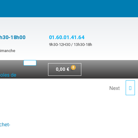
3h30-18h00
01.60.01.41.64
9h30-12H30 / 13h30-18h
 dimanche
0,00
€
soles de
Next
MOJO2200CURVE
chet-