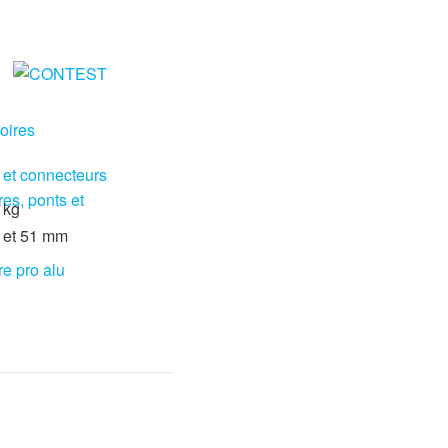
oires
 et connecteurs
res, ponts et
 kg
8 et 51 mm
re pro alu