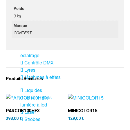
fumée-geyser
Poids
VENTE SONO ET
3 kg
ÉCLAIRAGE
Marque
Éclairage
CONTEST
Projecteurs LED
Accessoires
éclairage
Contrôle DMX
Lyres
Machines à effets
Produits Similaires
Liquides
Jeux et effets
lumière à led
PARCOB100HEX
MINICOLOR15
Laser
Strobes
398,00
€
129,00
€