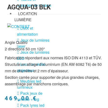
consoles de mixage
AGQUA-03 BLK
LOCATION
LUMIÈRE
DMX et
alimentation
Jeux de lumières
Angle Quatro
laser
2 directions 50 cm 120°
Jeux de lumières
Fabrication répondant aux normes ISO DIN 4113 et TÜV.
LED
Location vidéo
Structure en alliage d’aluminium (EN AW 6082 T6) de 50
projecteur
mm de diamètre et 2 mm d’épaisseur.
Section carrée pour supporter de plus grandes charges,
Meubles led
assemblage par manchons coniques.
lumineux
Pack jeux de
469,00
€
lumière + fog
Pack lyres led