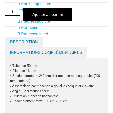
Pack projecteurs
led divers
Ajouter au panier
Pied et structure
Poursuite
Projecteurs led
divers
DESCRIPTION
LOCATION
INFORMATIONS COMPLÉMENTAIRES
MACHINE À EFFETS
Machines à
• Tubes de 50 mm
brouillard
• Filets de 16 mm
Machines à
• Section carrée de 240 mm d’entraxe entre chaque tube (290
mm extérieur)
confetti
• Assemblage par manchon à goupille conique et clavette
• Angle – 2 directions : 90°
Machines à
• Utilisation : jonction horizontale
étincelles froide
• Encombrement maxi : 50 cm x 50 cm
Machines à