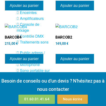
Sono
Ajouter au panier
Ajouter au panier
Enceintes
Amplificateurs
Console de
mixage
Contrôle DMX
BARCOB4
BARCOB2
Traitements sons
215,00
€
149,00
€
Public adress /
ligne 100V
Ajouter au panier
Ajouter au panier
Microphone
Sono portable sur
batterie
Besoin de conseils ou d'un devis ? N'hésitez pas à
Espace DJ
nous contacter
Accessoires
01.60.01.41.64
Nous écrire
Câbles et