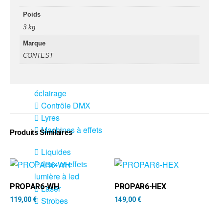
fumée-geyser
Poids
VENTE SONO ET
3 kg
ÉCLAIRAGE
Marque
Éclairage
CONTEST
Projecteurs LED
Accessoires
éclairage
Contrôle DMX
Lyres
Machines à effets
Produits Similaires
Liquides
Jeux et effets
lumière à led
PROPAR6-WH
PROPAR6-HEX
Laser
Strobes
119,00
€
149,00
€