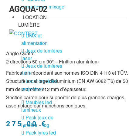
consoles de mixage
AGQUA-02
LOCATION
LUMIÈRE
DMX et
alimentation
Jeux de lumières
Angle Quatro
laser
2 directions 50 cm 90° – Finition aluminium
Jeux de lumières
Fabrication répondant aux normes ISO DIN 4113 et TÜV.
LED
Location vidéo
Structure en alliage d’aluminium (EN AW 6082 T6) de 50
projecteur
mm de diamètre et 2 mm d’épaisseur.
Section carrée pour supporter de plus grandes charges,
Meubles led
assemblage par manchons coniques.
lumineux
Pack jeux de
275,00
€
lumière + fog
Pack lyres led