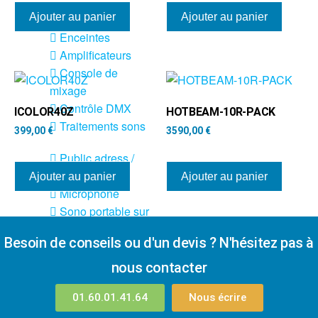
Sono
Ajouter au panier
Ajouter au panier
Enceintes
Amplificateurs
Console de
mixage
Contrôle DMX
ICOLOR40Z
HOTBEAM-10R-PACK
Traitements sons
399,00
€
3590,00
€
Public adress /
ligne 100V
Ajouter au panier
Ajouter au panier
Microphone
Sono portable sur
batterie
Besoin de conseils ou d'un devis ? N'hésitez pas à
Espace DJ
nous contacter
Accessoires
01.60.01.41.64
Nous écrire
Câbles et