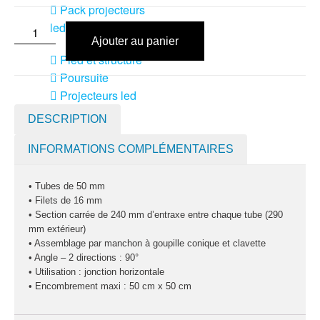
Pack projecteurs
led divers
Ajouter au panier
Pied et structure
Poursuite
Projecteurs led
divers
DESCRIPTION
LOCATION
INFORMATIONS COMPLÉMENTAIRES
MACHINE À EFFETS
Machines à
• Tubes de 50 mm
brouillard
• Filets de 16 mm
Machines à
• Section carrée de 240 mm d’entraxe entre chaque tube (290
mm extérieur)
confetti
• Assemblage par manchon à goupille conique et clavette
• Angle – 2 directions : 90°
Machines à
• Utilisation : jonction horizontale
étincelles froide
• Encombrement maxi : 50 cm x 50 cm
Machines à