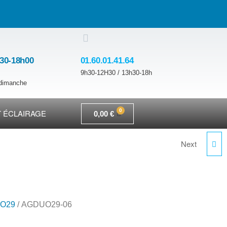
h30-18h00
01.60.01.41.64
9h30-12H30 / 13h30-18h
 dimanche
 ÉCLAIRAGE
0,00
€
Next
EMDUO-B1
O29
/ AGDUO29-06