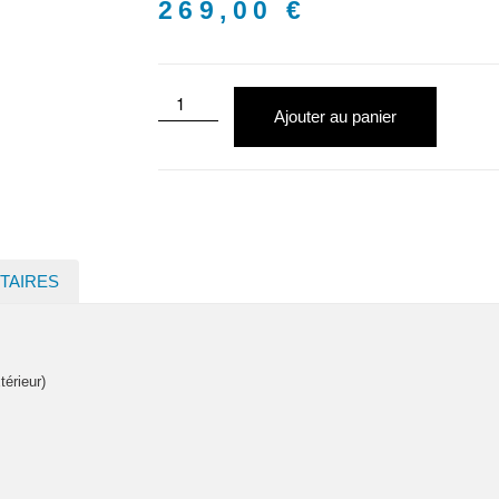
269,00
€
Ajouter au panier
TAIRES
érieur)