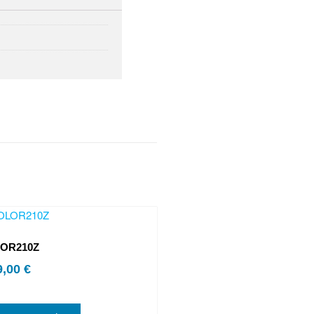
LOR210Z
9,00
€