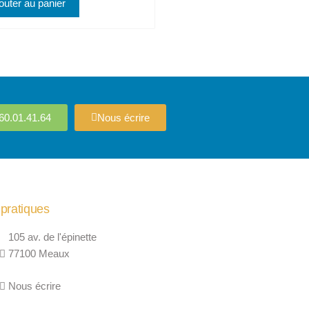
outer au panier
60.01.41.64
Nous écrire
 pratiques
105 av. de l'épinette
77100 Meaux
Nous écrire