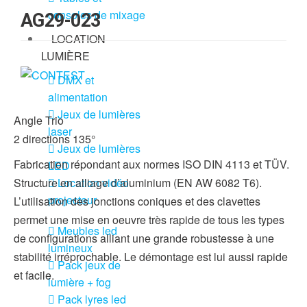
consoles de mixage
AG29-023
LOCATION
LUMIÈRE
DMX et
alimentation
Jeux de lumières
Angle Trio
laser
2 directions 135°
Jeux de lumières
Fabrication répondant aux normes ISO DIN 4113 et TÜV.
LED
Location vidéo
Structure en alliage d’aluminium (EN AW 6082 T6).
projecteur
L’utilisation des jonctions coniques et des clavettes
permet une mise en oeuvre très rapide de tous les types
Meubles led
de configurations alliant une grande robustesse à une
lumineux
stabilité irréprochable. Le démontage est lui aussi rapide
Pack jeux de
et facile.
lumière + fog
Pack lyres led