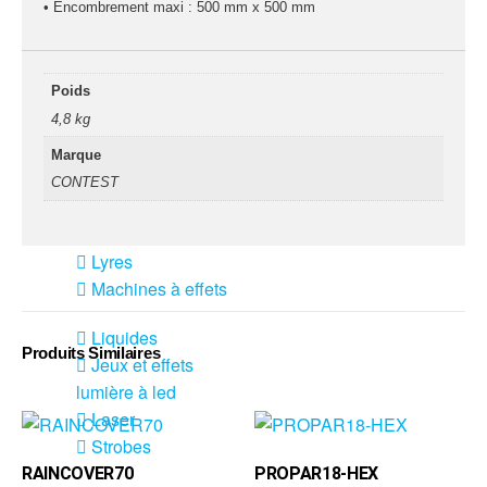
fumée-geyser
• Encombrement maxi : 500 mm x 500 mm
VENTE SONO ET
ÉCLAIRAGE
Poids
Éclairage
4,8 kg
Projecteurs LED
Marque
Accessoires
CONTEST
éclairage
Contrôle DMX
Lyres
Machines à effets
Liquides
Produits Similaires
Jeux et effets
lumière à led
Laser
Strobes
RAINCOVER70
PROPAR18-HEX