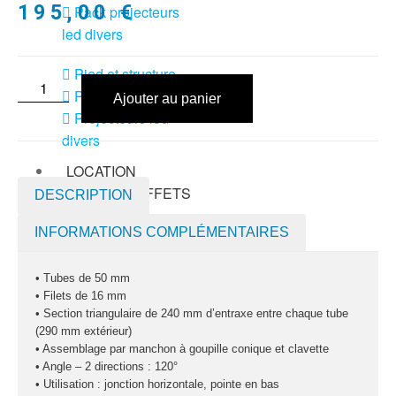
195,00
€
Pack projecteurs
led divers
Pied et structure
Poursuite
Ajouter au panier
Projecteurs led
divers
LOCATION
MACHINE À EFFETS
DESCRIPTION
Machines à
INFORMATIONS COMPLÉMENTAIRES
brouillard
Machines à
• Tubes de 50 mm
confetti
• Filets de 16 mm
• Section triangulaire de 240 mm d’entraxe entre chaque tube
Machines à
(290 mm extérieur)
• Assemblage par manchon à goupille conique et clavette
étincelles froide
• Angle – 2 directions : 120°
Machines à
• Utilisation : jonction horizontale, pointe en bas