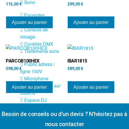
Sono
115,00
€
299,00
€
Enceintes
Amplificateurs
Ajouter au panier
Ajouter au panier
Console de
mixage
Contrôle DMX
Traitements sons
PARCOB100HEX
IBAR1815
Public adress /
398,00
€
389,00
€
ligne 100V
Microphone
Sono portable sur
Ajouter au panier
Ajouter au panier
batterie
Espace DJ
Accessoires
Besoin de conseils ou d'un devis ? N'hésitez pas à
nous contacter
Câbles et