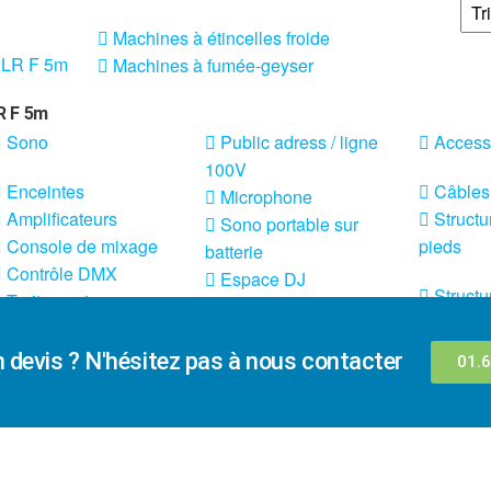
Machines à étincelles froide
Machines à fumée-geyser
R F 5m
Sono
Public adress / ligne
Access
100V
Enceintes
Câbles
Microphone
Amplificateurs
Structu
Sono portable sur
Console de mixage
pieds
batterie
Contrôle DMX
Espace DJ
Structu
Traitements sons
n devis ? N'hésitez pas à nous contacter
01.6