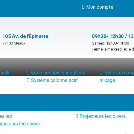
Mon compte
105 Av. de l'Épinette
09h30- 12h30 / 1
77100 Meaux
Samedi 12h00-17H00
Fermé le mercredi et le
actif
Sono portable sur batterie
Tables et con
Système colonne actif
mixage
 led lumineux
Pied et structure
x de lumière + fog
Poursuite
es led
Projecteurs led divers
jecteurs led divers