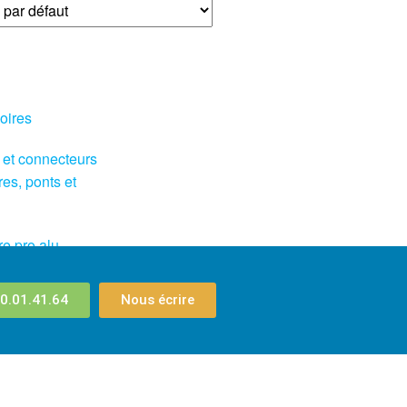
oires
 et connecteurs
res, ponts et
re pro alu
0.01.41.64
Nous écrire