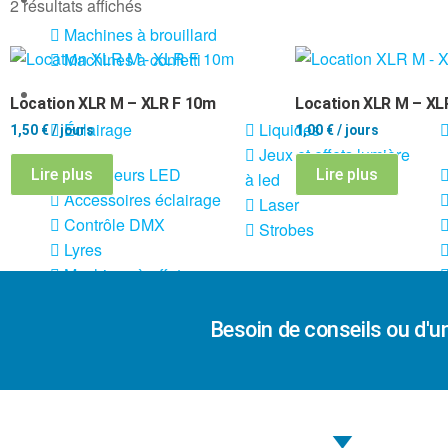
2 résultats affichés
Machines à brouillard
Machines à confetti
VENTE SONO ET ÉCLAIRAGE
Location XLR M – XLR F 10m
Location XLR M – XL
Éclairage
Liquides
1,50
€
/ jours
1,00
€
/ jours
Jeux et effets lumière
Projecteurs LED
Lire plus
Lire plus
à led
Accessoires éclairage
Laser
Contrôle DMX
Strobes
Lyres
Machines à effets
X
Besoin de conseils ou d'u