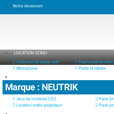
Notre showroom
LOCATION SONO
Caissons de basse actif
Pack système sono 
Microphone
Pieds et câbles
LOCATION LUMIÈRE
Marque : NEUTRIK
DMX et alimentation
Meubles
Jeux de lumières laser
Pack jeu
Jeux de lumières LED
Pack lyr
Location vidéo projecteur
Pack pro
LOCATION MACHINE À EFFETS