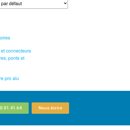
oires
 et connecteurs
res, ponts et
re pro alu
0.01.41.64
Nous écrire