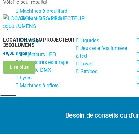
Voici le seul résultat
Machines à brouillard
Machines à confetti
VENTE SONO ET ÉCLAIRAGE
Éclairage
Liquides
LOCATION VIDEO PROJECTEUR
3500 LUMENS
Jeux et effets lumière
Projecteurs LED
49,00
€
/ jours
à led
Accessoires éclairage
Laser
Lire plus
Contrôle DMX
Strobes
Lyres
Machines à effets
X
Besoin de conseils ou d'u