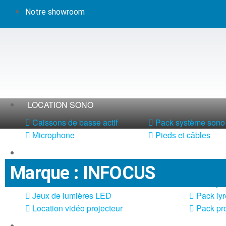
Notre showroom
LOCATION SONO
Caissons de basse actif
Pack système sono 
Microphone
Pieds et câbles
LOCATION LUMIÈRE
Marque : INFOCUS
DMX et alimentation
Meubles
Jeux de lumières laser
Pack jeu
Jeux de lumières LED
Pack lyr
Location vidéo projecteur
Pack pro
LOCATION MACHINE À EFFETS