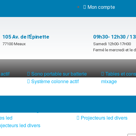
Mon compte
105 Av. de l'Épinette
09h30- 12h30 / 1
77100 Meaux
Samedi 12h00-17H00
Fermé le mercredi et le
actif
Sono portable sur batterie
Tables et con
Système colonne actif
mixage
 led lumineux
Pied et structure
x de lumière + fog
Poursuite
es led
Projecteurs led divers
jecteurs led divers