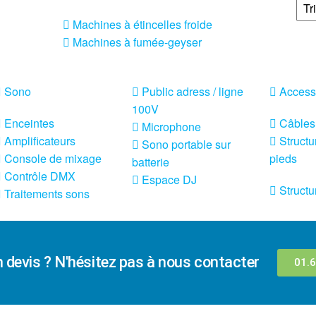
Machines à étincelles froide
Machines à fumée-geyser
Sono
Public adress / ligne
Access
100V
Enceintes
Câbles
Microphone
Amplificateurs
Structu
Sono portable sur
Console de mixage
pieds
batterie
Contrôle DMX
Espace DJ
Structu
Traitements sons
n devis ? N'hésitez pas à nous contacter
01.6