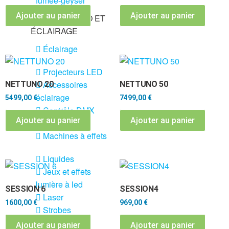
fumée-geyser
Ajouter au panier
Ajouter au panier
VENTE SONO ET
ÉCLAIRAGE
Éclairage
Projecteurs LED
Accessoires
NETTUNO 20
NETTUNO 50
éclairage
5499,00
€
7499,00
€
Contrôle DMX
Ajouter au panier
Ajouter au panier
Lyres
Machines à effets
Liquides
Jeux et effets
lumière à led
SESSION 6
SESSION4
Laser
1600,00
€
969,00
€
Strobes
Ajouter au panier
Ajouter au panier