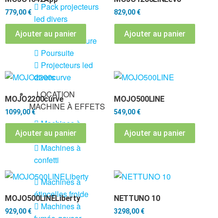
Pack projecteurs
779,00
€
829,00
€
led divers
Ajouter au panier
Ajouter au panier
Pied et structure
Poursuite
Projecteurs led
divers
LOCATION
MOJO2200curve
MOJO500LINE
MACHINE À EFFETS
1099,00
€
549,00
€
Machines à
Ajouter au panier
Ajouter au panier
brouillard
Machines à
confetti
Machines à
étincelles froide
MOJO500LINELiberty
NETTUNO 10
Machines à
929,00
€
3298,00
€