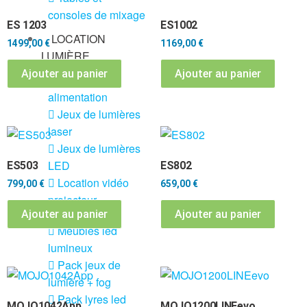
consoles de mixage
ES 1203
ES1002
LOCATION
1499,00
€
1169,00
€
LUMIÈRE
Ajouter au panier
Ajouter au panier
DMX et
alimentation
Jeux de lumières
laser
Jeux de lumières
LED
ES503
ES802
Location vidéo
799,00
€
659,00
€
projecteur
Ajouter au panier
Ajouter au panier
Meubles led
lumineux
Pack jeux de
lumière + fog
Pack lyres led
MOJO1042App
MOJO1200LINEevo