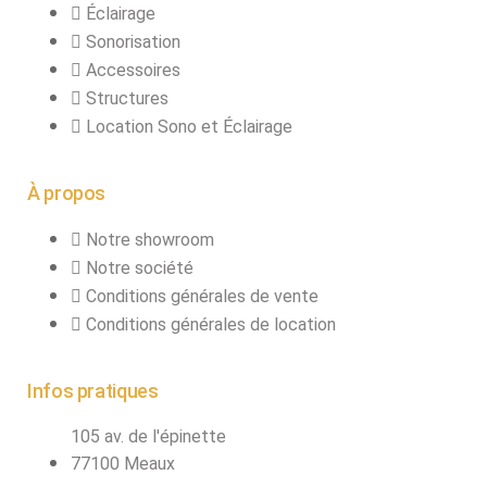
Éclairage
connecteurs
Structures, ponts
Sonorisation
et pieds
Accessoires
Structures
Structure pro alu
Location Sono et Éclairage
À propos
X
Notre showroom
Notre société
Conditions générales de vente
Conditions générales de location
Infos pratiques
105 av. de l'épinette
77100 Meaux