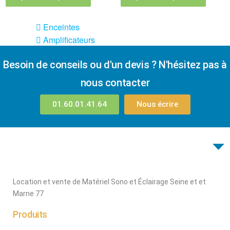
Sono
Enceintes
Amplificateurs
Console de
Besoin de conseils ou d'un devis ? N'hésitez pas à
mixage
Contrôle DMX
nous contacter
Traitements sons
01.60.01.41.64
Nous écrire
Public adress /
ligne 100V
Microphone
Sono portable sur
batterie
Espace DJ
Location et vente de Matériel Sono et Éclairage Seine et et
Marne 77
Accessoires
Produits
Câbles et