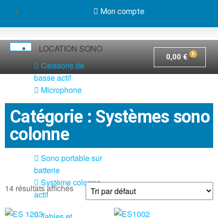
Mon compte
LOCATION SONO
0,00
€
Caissons de
basse actif
Microphone
Pack système
Catégorie : Systèmes sono
sono actif
colonne
Pieds et câbles
Sono portable sur
batterie
Système colonne
14 résultats affichés
actif
Tables et