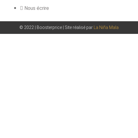
Nous écrire
© 2022 | Boosterprice | Site réalisé par
La Niña Mala