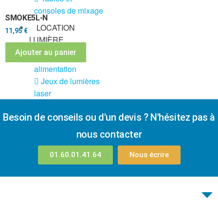
consoles de mixage
SMOKE5L-N
LOCATION
11,95
€
LUMIÈRE
Ajouter au panier
DMX et
alimentation
Jeux de lumières
laser
Jeux de lumières
Besoin de conseils ou d'un devis ? N'hésitez pas à
LED
Location vidéo
nous contacter
projecteur
01.60.01.41.64
Nous écrire
Meubles led
lumineux
Pack jeux de
lumière + fog
Pack lyres led