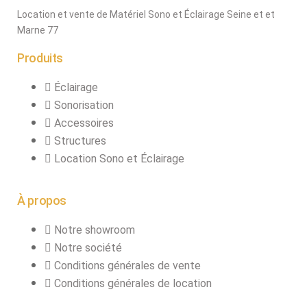
Pack projecteurs
Location et vente de Matériel Sono et Éclairage Seine et et
led divers
Marne 77
Pied et structure
Produits
Poursuite
Éclairage
Projecteurs led
Sonorisation
divers
Accessoires
LOCATION
Structures
MACHINE À EFFETS
Location Sono et Éclairage
Machines à
brouillard
À propos
Machines à
confetti
Notre showroom
Notre société
Machines à
Conditions générales de vente
étincelles froide
Conditions générales de location
Machines à