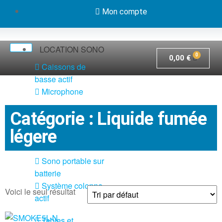
Mon compte
LOCATION SONO
0,00
€
Caissons de
basse actif
Microphone
Pack système
Catégorie : Liquide fumée
sono actif
légere
Pieds et câbles
Sono portable sur
batterie
Système colonne
Voici le seul résultat
actif
Tables et