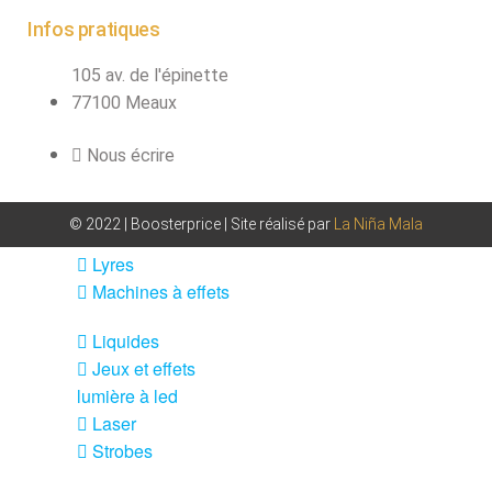
fumée-geyser
Infos pratiques
VENTE SONO ET
ÉCLAIRAGE
105 av. de l'épinette
77100 Meaux
Éclairage
Projecteurs LED
Nous écrire
Accessoires
éclairage
© 2022 | Boosterprice | Site réalisé par
La Niña Mala
Contrôle DMX
Lyres
Machines à effets
Liquides
Jeux et effets
lumière à led
Laser
Strobes