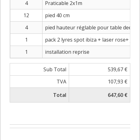
4
Praticable 2x1m
12
pied 40 cm
4
pied hauteur réglable pour table deejay
1
pack 2 lyres spot ibiza + laser rose+ je
1
installation reprise
Sub Total
539,67 €
TVA
107,93 €
Total
647,60 €