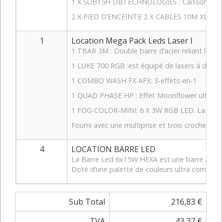
1 X SUB15H DBTECHNOLOGIES : Caisson de bass
2 X PIED D’ENCEINTE 2 X CABLES 10M XLRM
1
Location Mega Pack Leds Laser I
1 TBAR 3M : Double barre d’acier reliant les p
1 LUKE 700 RGB :est équipé de lasers à diode
1 COMBO WASH FX AFX: 3-effets-en-1
1 QUAD PHASE HP : Effet Moonflower ultra pui
1 FOG-COLOR-MINI: 6 X 3W RGB LED. La puiss
Fourni avec une multiprise et trois crochets p
4
LOCATION BARRE LED
La Barre Led 6x15W HEXA est une barre à leds 
Doté d’une palette de couleurs ultra complète 
Sub Total
216,83 €
TVA
43,37 €