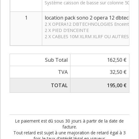
Système caisson de basse sur colonne 500 w
1
location pack sono 2 opera 12 dbtechno
2 X OPERA12 DBTECHNOLOGIES Enceinte activ
2 X PIED D’ENCEINTE
2 X CABLES 10M XLRM XLRF OU AUTRES
Sub Total
162,50 €
TVA
32,50 €
TOTAL
195,00 €
Le paiement est dû sous 30 jours à partir de la date de
facture.
Tout retard est sujet à une majoration de retard égal à 3
fois le taux d'intérêt légal en vigueur.