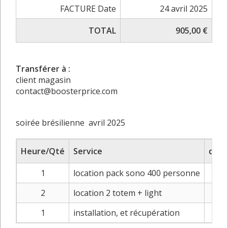
FACTURE Date
24 avril 2025
TOTAL
905,00 €
Transférer à :
client magasin
contact@boosterprice.com
soirée brésilienne avril 2025
Heure/Qté
Service
disp
1
location pack sono 400 personne
25
2
location 2 totem + light
12
1
installation, et récupération
25