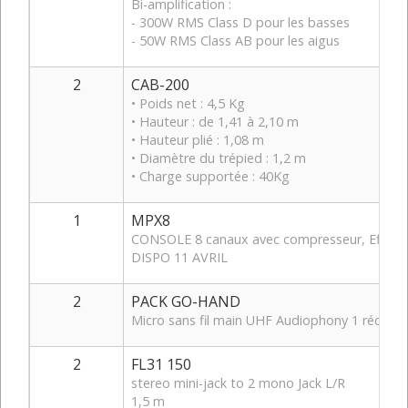
Bi-amplification :
- 300W RMS Class D pour les basses
- 50W RMS Class AB pour les aigus
2
CAB-200
• Poids net : 4,5 Kg
• Hauteur : de 1,41 à 2,10 m
• Hauteur plié : 1,08 m
• Diamètre du trépied : 1,2 m
• Charge supportée : 40Kg
1
MPX8
CONSOLE 8 canaux avec compresseur, Effets 
DISPO 11 AVRIL
2
PACK GO-HAND
Micro sans fil main UHF Audiophony 1 récep
2
FL31 150
stereo mini-jack to 2 mono Jack L/R
1,5 m