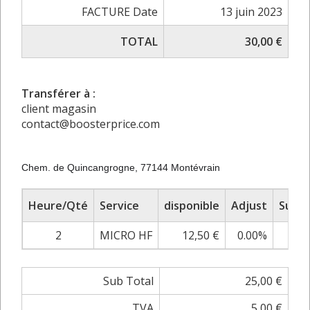
FACTURE Date
13 juin 2023
TOTAL
30,00 €
Transférer à :
client magasin
contact@boosterprice.com
Chem. de Quincangrogne, 77144 Montévrain
Heure/Qté
Service
disponible
Adjust
Sub T
2
MICRO HF
12,50 €
0.00%
25,
Sub Total
25,00 €
TVA
5,00 €