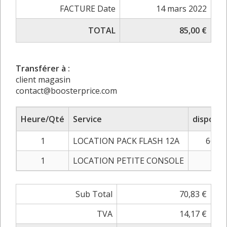
FACTURE Date
14 mars 2022
TOTAL
85,00 €
Transférer à :
client magasin
contact@boosterprice.com
Heure/Qté
Service
disponib
1
LOCATION PACK FLASH 12A
66,66
1
LOCATION PETITE CONSOLE
4,17
Sub Total
70,83 €
TVA
14,17 €