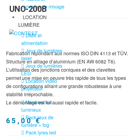
consoles de mixage
UNO-200B
LOCATION
LUMIÈRE
DMX et
alimentation
Jeux de lumières
Fabrication répondant aux normes ISO DIN 4113 et TÜV.
laser
Structure en alliage d’aluminium (EN AW 6082 T6).
Jeux de lumières
L’utilisation des jonctions coniques et des clavettes
LED
permet une mise en oeuvre très rapide de tous les types
Location vidéo
de configurations alliant une grande robustesse à une
projecteur
stabilité irréprochable.
Meubles led
Le démontage est lui aussi rapide et facile.
lumineux
Pack jeux de
65,00
€
lumière + fog
Pack lyres led