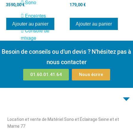
Sono
3590,00
€
179,00
€
Enceintes
Amplificateurs
Ajouter au panier
Ajouter au panier
Console de
mixage
Contrôle DMX
Besoin de conseils ou d'un devis ? N'hésitez pas à
Traitements sons
nous contacter
Public adress /
ligne 100V
01.60.01.41.64
Nous écrire
Microphone
Sono portable sur
batterie
Espace DJ
Accessoires
Location et vente de Matériel Sono et Éclairage Seine et et
Marne 77
Câbles et