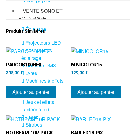
fumée-geyser
VENTE SONO ET
ÉCLAIRAGE
Éclairage
Produits Similaires
Projecteurs LED
Accessoires
éclairage
PARCOB100HEX
MINICOLOR15
Contrôle DMX
Lyres
398,00
€
129,00
€
Machines à effets
Ajouter au panier
Ajouter au panier
Liquides
Jeux et effets
lumière à led
Laser
Strobes
HOTBEAM-10R-PACK
BARLED18-PIX