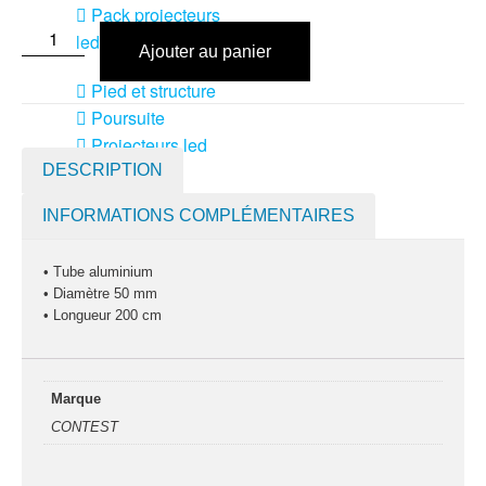
Pack projecteurs
led divers
Ajouter au panier
Pied et structure
Poursuite
Projecteurs led
divers
DESCRIPTION
LOCATION
INFORMATIONS COMPLÉMENTAIRES
MACHINE À EFFETS
Machines à
• Tube aluminium
• Diamètre 50 mm
brouillard
• Longueur 200 cm
Machines à
confetti
Marque
Machines à
CONTEST
étincelles froide
Machines à