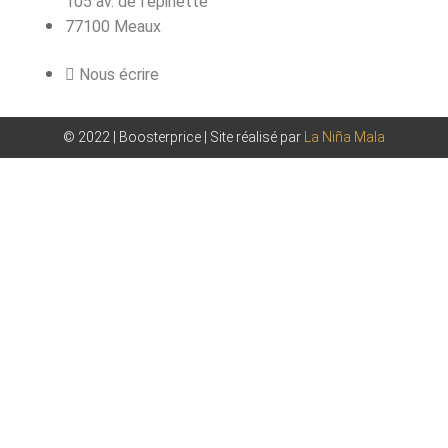
105 av. de l'épinette
77100 Meaux
Nous écrire
© 2022 | Boosterprice | Site réalisé par
La Niña Mala