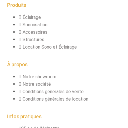
connecteurs
Produits
Structures, ponts
Éclairage
et pieds
Sonorisation
Structure pro alu
Accessoires
Structures
Location Sono et Éclairage
X
À propos
Notre showroom
Notre société
Conditions générales de vente
Conditions générales de location
Infos pratiques